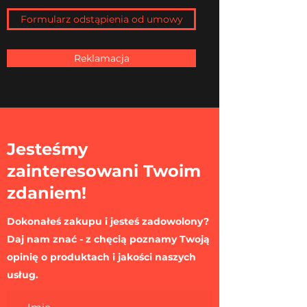
Formularz odstąpienia od umowy
Reklamacja
Jesteśmy
zainteresowani Twoim
zdaniem!
Dokonałeś zakupu i jesteś zadowolony?
Daj nam znać - z chęcią poznamy Twoją
opinię o produktach i jakości naszych
usług.