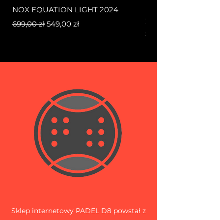
NOX EQUATION LIGHT 2024
NOX AT10 LUXURY 
2024
Regularna cena
Cena rabatowa
699,00 zł
549,00 zł
Regularna cena
1550,00 zł
Sklep internetowy PADEL D8 powstał z