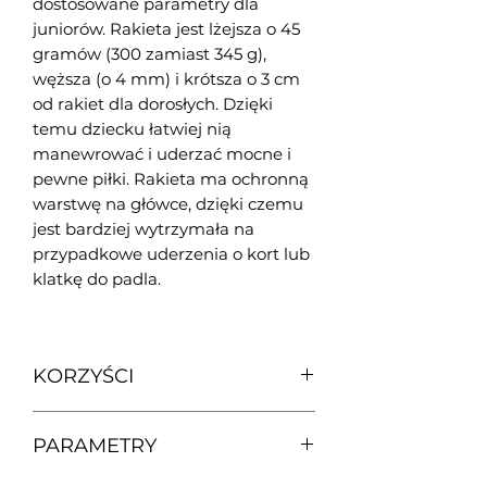
dostosowane parametry dla
juniorów. Rakieta jest lżejsza o 45
gramów (300 zamiast 345 g),
węższa (o 4 mm) i krótsza o 3 cm
od rakiet dla dorosłych. Dzięki
temu dziecku łatwiej nią
manewrować i uderzać mocne i
pewne piłki. Rakieta ma ochronną
warstwę na główce, dzięki czemu
jest bardziej wytrzymała na
przypadkowe uderzenia o kort lub
klatkę do padla.
KORZYŚCI
Główne zalety rakiet z serii GAME:
PARAMETRY
• Manewrowność - dzięki
ultralekkiej wadze rakiety odbijasz