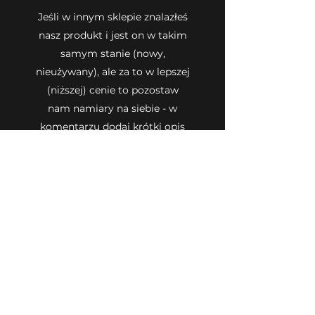
Jeśli w innym sklepie znalazłeś
nasz produkt i jest on w takim
samym stanie (nowy,
nieużywany), ale za to w lepszej
(niższej) cenie to pozostaw
nam namiary na siebie - w
komentarzu dodaj krótki opis
i/lub wklej link do produktu.
Przejrzymy Twoje zgłoszenie i
odezwiemy się do Ciebie z
propozycją nowej lepszej ceny
produktu/-ów. Zachęcamy do
kontaktu!