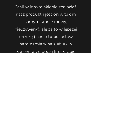
Jeśli w innym sklepie znalazłeś
nasz produkt i jest on w takim
samym stanie (nowy,
nieużywany), ale za to w lepszej
(niższej) cenie to pozostaw
nam namiary na siebie - w
komentarzu dodaj krótki opis
i/lub wklej link do produktu.
Przejrzymy Twoje zgłoszenie i
odezwiemy się do Ciebie z
propozycją nowej lepszej ceny
produktu/-ów. Zachęcamy do
kontaktu!