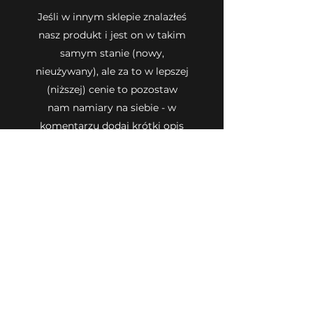
Jeśli w innym sklepie znalazłeś
nasz produkt i jest on w takim
samym stanie (nowy,
nieużywany), ale za to w lepszej
(niższej) cenie to pozostaw
nam namiary na siebie - w
komentarzu dodaj krótki opis
i/lub wklej link do produktu.
Przejrzymy Twoje zgłoszenie i
odezwiemy się do Ciebie z
propozycją nowej lepszej ceny
produktu/-ów. Zachęcamy do
kontaktu!